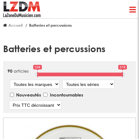
Accueil
Batteries et percussions
Batteries et percussions
25€
57€
articles
90
Marque
Série
Nouveautés
Incontournables
Tri