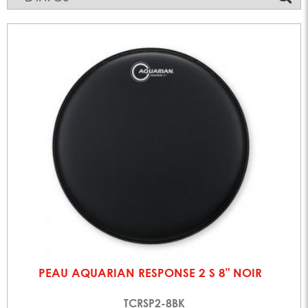
PEAU AQUARIAN RESPONSE 2 S 8" NOIR
TCRSP2-8BK