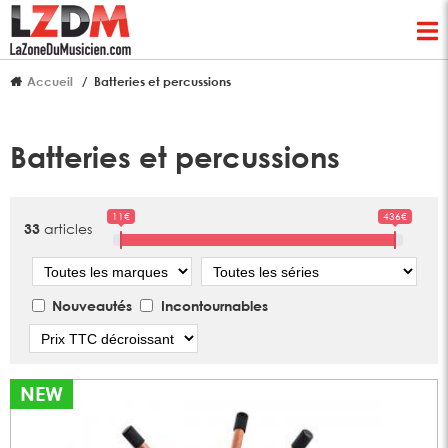
Accueil
Batteries et percussions
Batteries et percussions
11€
436€
articles
33
Marque
Série
Nouveautés
Incontournables
Tri
NEW