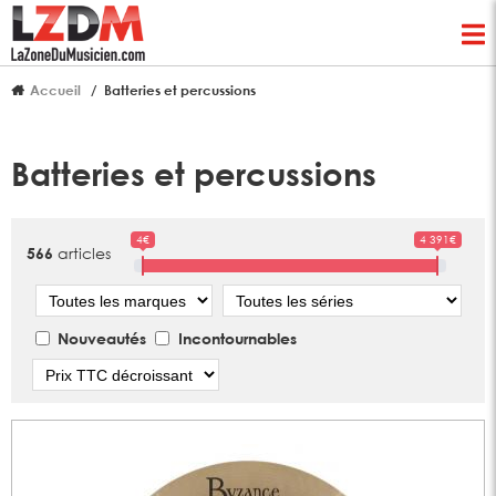
Accueil
Batteries et percussions
Batteries et percussions
4€
4 391€
articles
566
Marque
Série
Nouveautés
Incontournables
Tri