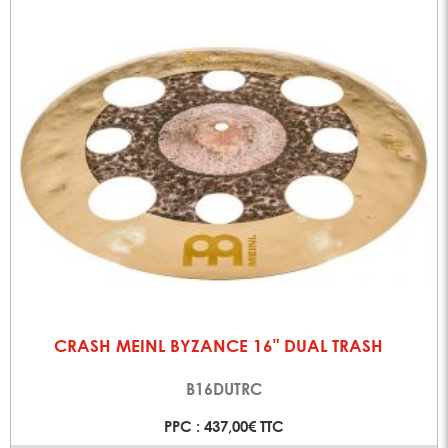
CRASH MEINL BYZANCE 16" DUAL TRASH
B16DUTRC
PPC : 437,00€ TTC