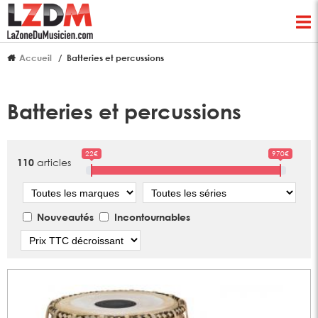
Accueil
Batteries et percussions
Batteries et percussions
22€
970€
articles
110
Marque
Série
Nouveautés
Incontournables
Tri