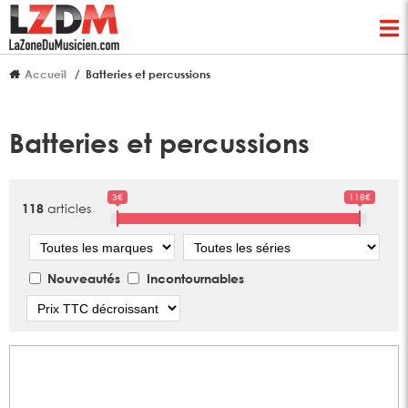
Accueil
Batteries et percussions
Batteries et percussions
3€
118€
articles
118
Marque
Série
Nouveautés
Incontournables
Tri