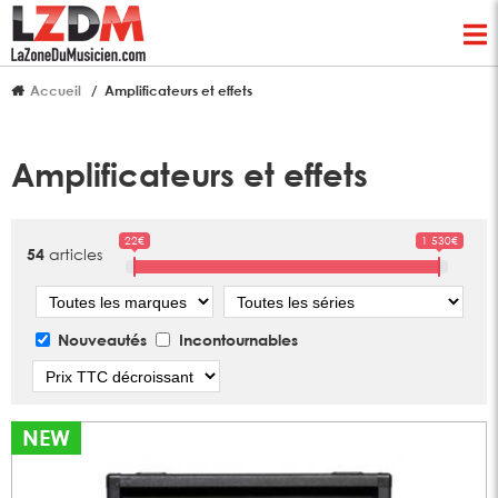
Accueil
Amplificateurs et effets
Amplificateurs et effets
22€
1 530€
articles
54
Marque
Série
Nouveautés
Incontournables
Tri
NEW