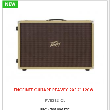
NEW
ENCEINTE GUITARE PEAVEY 2X12" 120W
PVB212-CL
PPC : 705,00€ TTC