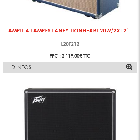
AMPLI A LAMPES LANEY LIONHEART 20W/2X12"
L20T212
PPC : 2 119,00€ TTC
+ D'INFOS