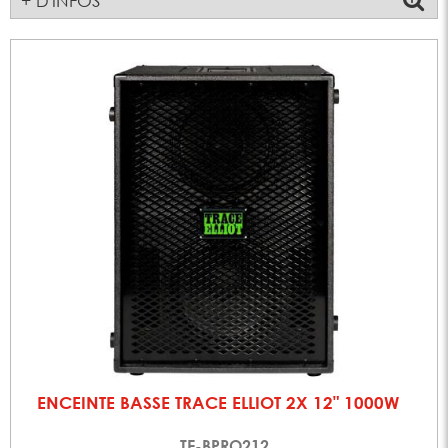
+ D'INFOS
ENCEINTE BASSE TRACE ELLIOT 2X 12" 1000W
TE-BPRO212