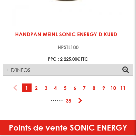
HANDPAN MEINL SONIC ENERGY D KURD
HPSTL100
PPC : 2 225,00€ TTC
+ D'INFOS
1
2
3
4
5
6
7
8
9
10
11
······
35
Points de vente
SONIC ENERGY