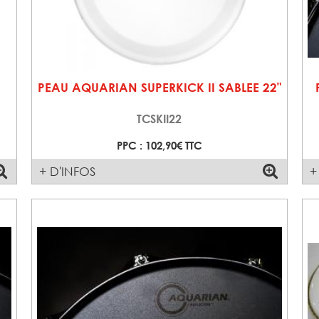
PEAU AQUARIAN SUPERKICK II SABLEE 22"
TCSKII22
PPC : 102,90€ TTC
+ D'INFOS
+