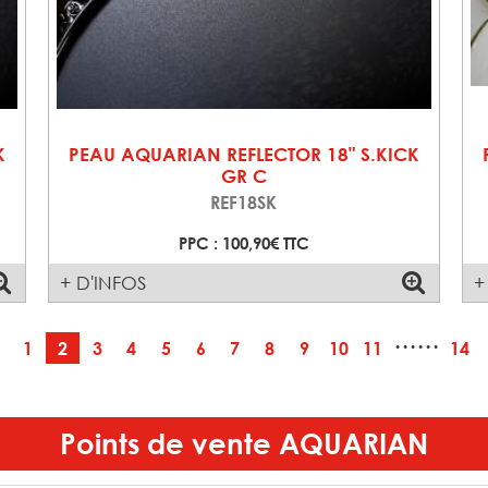
K
PEAU AQUARIAN REFLECTOR 18" S.KICK
GR C
REF18SK
PPC : 100,90€ TTC
+ D'INFOS
+
······
1
2
3
4
5
6
7
8
9
10
11
14
Points de vente
AQUARIAN