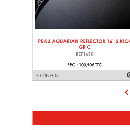
PEAU AQUARIAN REFLECTOR 16" S.KIC
GR C
REF16SK
PPC : 100,90€ TTC
+ D'INFOS