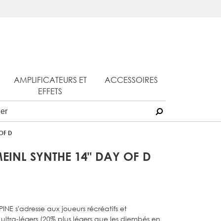
AMPLIFICATEURS ET
ACCESSOIRES
EFFETS
OF D
INL SYNTHE 14" DAY OF D
INE s'adresse aux joueurs récréatifs et
ltra-légers (20% plus légers que les djembés en