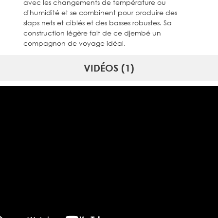
avec les changements de température ou
d'humidité et se combinent pour produire des
slaps nets et ciblés et des basses robustes. Sa
construction légère fait de ce djembé un
compagnon de voyage idéal.
VIDÉOS (1)