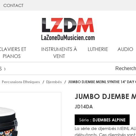
CONTACT
CLAVIERS ET
INSTRUMENTS À
LUTHERIE
AUDIO
PIANOS
VENT
S
Percussions Ethniques
Djembés
JUMBO DJEMBE MEINL SYNTHE 14" DAY 
JUMBO DJEMBE ME
JD14DA
Série :
DJEMBES ALPINE
La série de djembés MEINL ALP
débutants. Ces djembés sont u