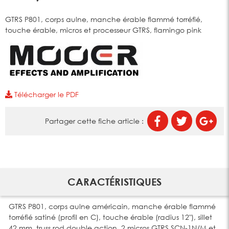
GTRS P801, corps aulne, manche érable flammé torréfié,
touche érable, micros et processeur GTRS, flamingo pink
Télécharger le PDF
Partager cette fiche article :
CARACTÉRISTIQUES
GTRS P801, corps aulne américain, manche érable flammé
torréfié satiné (profil en C), touche érable (radius 12"), sillet
42 mm, truss rod double action, 2 micros GTRS SCN-1N/M et