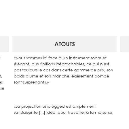
ATOUTS
u
«Nous sommes ici face à un instrument sobre et
élégant, aux finitions irréprochables, ce qui n'est
pas toujours le cas dans cette gamme de prix, son
B,
poids plume et son manche légèrement bombé
es
sont surprenants.»
sse
«La projection unplugged est amplement
satisfaisante [...] idéal pour travailler à la maison.»