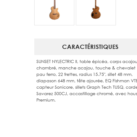
CARACTÉRISTIQUES
SUNSET NYLECTRIC II, table épicéa, corps acajo
chambré, manche acajou, touche & chevalet
pau ferro, 22 frettes, radius 15.75", sillet 48 mm,
diapason 648 mm, tête ajourée, EQ Fishman VT
capteur Sonicore, sillets Graph Tech TUSQ, cord
Savarez 500CJ, accastillage chromé, avec hou
Premium.