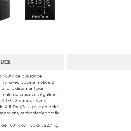
UES
u'à 980W de puissance
r 15" avec bobine mobile 2
 à refroidissement par
imale du crossover, égaliseur
AUX 1/8", 3 canaux avec
e XLR Thru/Mix, grille en acier
uspensions, technologieadratic
 100° x 60°, poids : 22,7 kg,