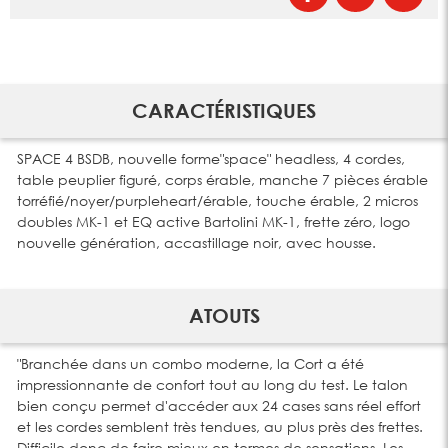
CARACTÉRISTIQUES
SPACE 4 BSDB, nouvelle forme"space" headless, 4 cordes,
table peuplier figuré, corps érable, manche 7 pièces érable
torréfié/noyer/purpleheart/érable, touche érable, 2 micros
doubles MK-1 et EQ active Bartolini MK-1, frette zéro, logo
nouvelle génération, accastillage noir, avec housse.
ATOUTS
"Branchée dans un combo moderne, la Cort a été
impressionnante de confort tout au long du test. Le talon
bien conçu permet d'accéder aux 24 cases sans réel effort
et les cordes semblent très tendues, au plus près des frettes.
Difficile donc de faire mieux en termes de sensations. Les