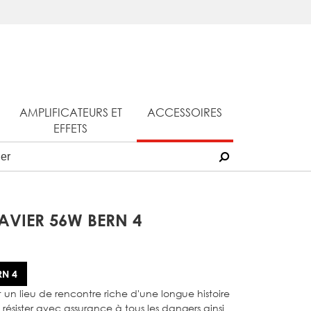
AMPLIFICATEURS ET
ACCESSOIRES
EFFETS
LAVIER 56W BERN 4
RN 4
t un lieu de rencontre riche d'une longue histoire
 résister avec assurance à tous les dangers ainsi