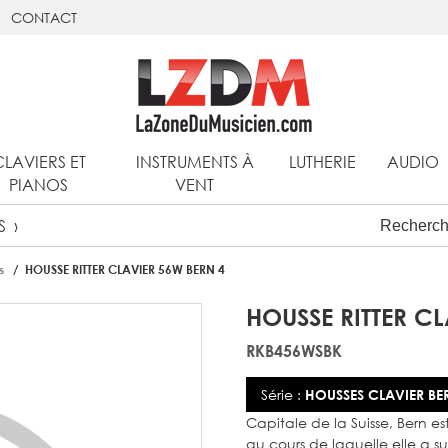
CONTACT
CLAVIERS ET
INSTRUMENTS À
LUTHERIE
AUDIO
PIANOS
VENT
S
s
HOUSSE RITTER CLAVIER 56W BERN 4
HOUSSE RITTER C
RKB456WSBK
Série :
HOUSSES CLAVIER BE
Capitale de la Suisse, Bern es
au cours de laquelle elle a su