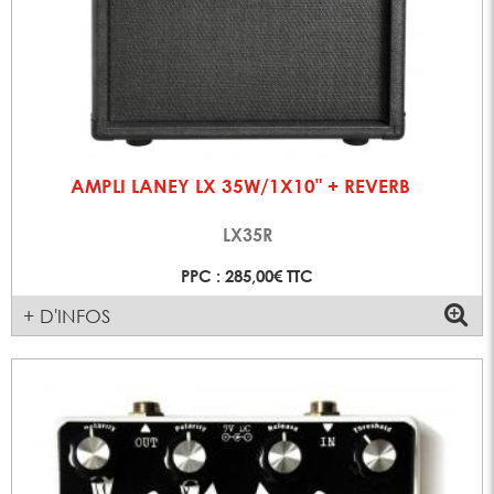
AMPLI LANEY LX 35W/1X10" + REVERB
LX35R
PPC : 285,00€ TTC
+ D'INFOS