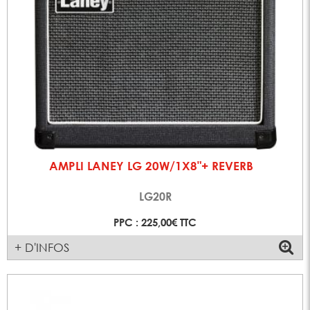
AMPLI LANEY LG 20W/1X8"+ REVERB
LG20R
PPC : 225,00€ TTC
+ D'INFOS