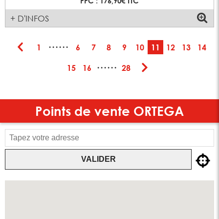
PPC : 176,90€ TTC
+ D'INFOS
······
1
6
7
8
9
10
11
12
13
14
······
15
16
28
Points de vente
ORTEGA
VALIDER