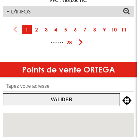
PPC : 785,00€ TTC
+ D'INFOS
1
2
3
4
5
6
7
8
9
10
11
······
28
Points de vente
ORTEGA
VALIDER