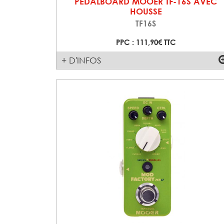
PEDALBOARD MOOER TF-16S AVEC
HOUSSE
TF16S
PPC : 111,90€ TTC
+ D'INFOS