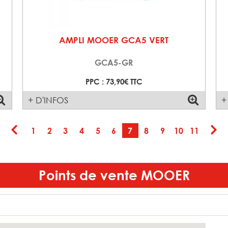
AMPLI MOOER GCA5 VERT
GCA5-GR
PPC : 73,90€ TTC
+ D'INFOS
+
1
2
3
4
5
6
7
8
9
10
11
Points de vente
MOOER