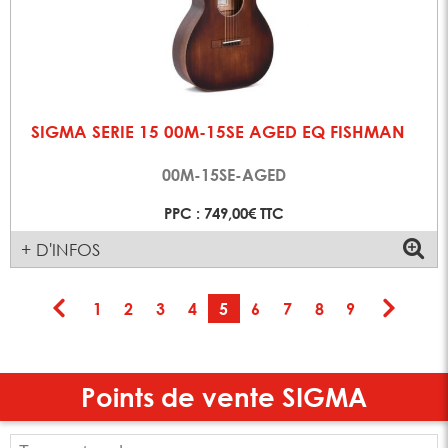
SIGMA SERIE 15 00M-15SE AGED EQ FISHMAN
00M-15SE-AGED
PPC : 749,00€ TTC
+ D'INFOS
1
2
3
4
5
6
7
8
9
Points de vente
SIGMA