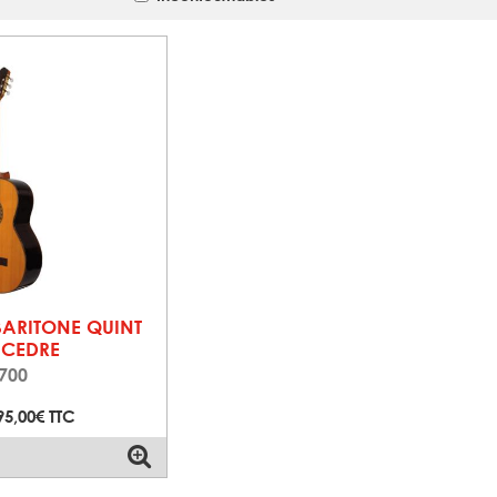
BARITONE QUINT
 CEDRE
700
95,00€ TTC