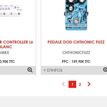
R CONTROLLER L6
PEDALE DOD CHTHONIC FUZZ
 BLANC
6MKII
CHTHONICFUZZ
0,90€ TTC
PPC : 159,90€ TTC
+ D'INFOS
1
2