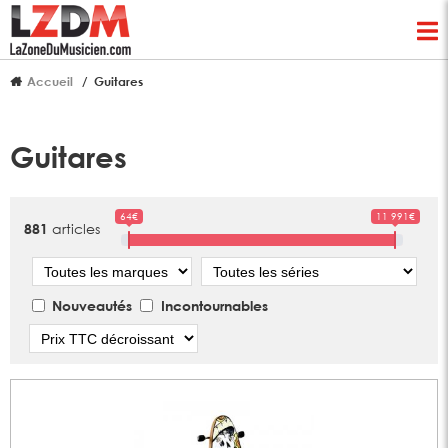
Accueil
Guitares
Guitares
64€
11 991€
articles
881
Marque
Série
Nouveautés
Incontournables
Tri