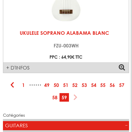
UKULELE SOPRANO ALABAMA BLANC
FZU-003WH
PPC : 64,90€ TTC
+ D'INFOS
······
1
49
50
51
52
53
54
55
56
57
58
59
Catégories
GUITARES