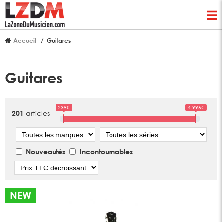
Accueil
Guitares
Guitares
239€
4 996€
articles
201
Marque
Série
Nouveautés
Incontournables
Tri
NEW