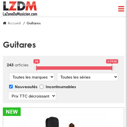
Accueil
Guitares
Guitares
5€
4 996€
articles
243
Marque
Série
Nouveautés
Incontournables
Tri
NEW