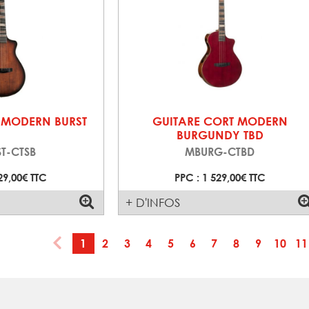
 MODERN BURST
GUITARE CORT MODERN
BURGUNDY TBD
T-CTSB
MBURG-CTBD
29,00€ TTC
PPC : 1 529,00€ TTC
+ D'INFOS
1
2
3
4
5
6
7
8
9
10
11