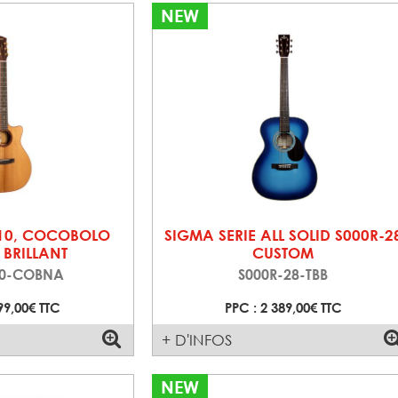
NEW
10, COCOBOLO
SIGMA SERIE ALL SOLID S000R-2
 BRILLANT
CUSTOM
0-COBNA
S000R-28-TBB
99,00€ TTC
PPC : 2 389,00€ TTC
+ D'INFOS
NEW