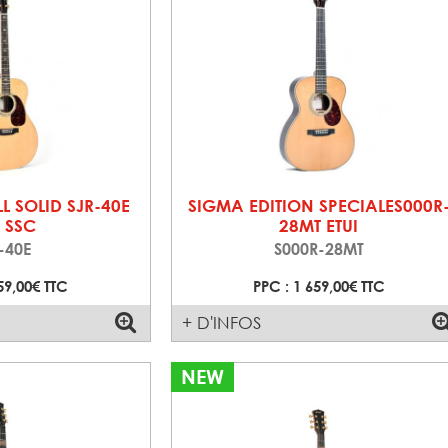
L SOLID SJR-40E
SIGMA EDITION SPECIALES000R
I SSC
28MT ETUI
-40E
S000R-28MT
59,00€ TTC
PPC : 1 659,00€ TTC
+ D'INFOS
NEW