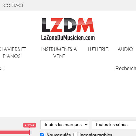
CONTACT
CLAVIERS ET
INSTRUMENTS À
LUTHERIE
AUDIO
PIANOS
VENT
S
Marque
Série
4 996€
Nouveautés
Incontournables