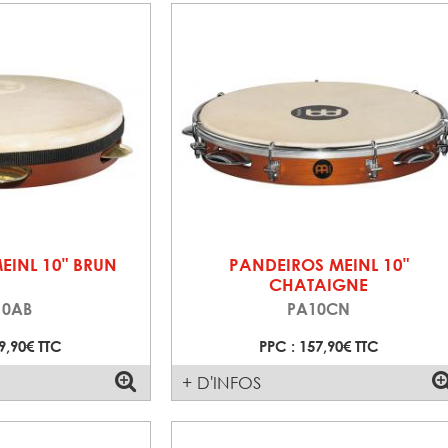
EINL 10" BRUN
PANDEIROS MEINL 10"
CHATAIGNE
10AB
PA10CN
9,90€ TTC
PPC : 157,90€ TTC
+ D'INFOS