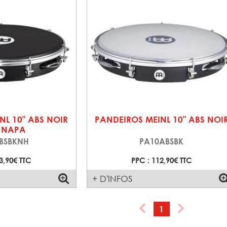
NL 10" ABS NOIR
PANDEIROS MEINL 10" ABS NOI
 NAPA
BSBKNH
PA10ABSBK
3,90€ TTC
PPC : 112,90€ TTC
+ D'INFOS
1