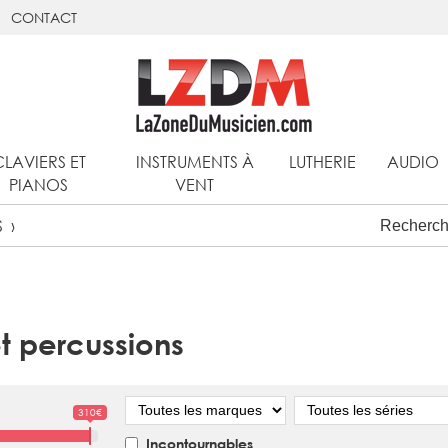
CONTACT
CLAVIERS ET
INSTRUMENTS À
LUTHERIE
AUDIO
PIANOS
VENT
S
et percussions
Marque
Série
310€
Incontournables