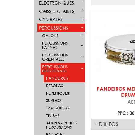
ELECTRONIQUES
CAISSES CLAIRES
CYMBALES
PERCUSSIONS
CAJONS
PERCUSSIONS
LATINES
PERCUSSIONS
ORIENTALES
PERCUSSIONS
BRÉSILIENNES
PANDEIROS
REBOLOS
PANDEIROS MEI
REPENIQUES
DRUM
SURDOS
AE
TAMBORIMS
PPC : 30
TIMBAS
AUTRES - PETITES
+ D'INFOS
PERCUSSIONS
BATTES ET