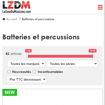
Accueil
Batteries et percussions
Batteries et percussions
13€
194€
articles
82
Marque
Série
Nouveautés
Incontournables
Tri
NEW