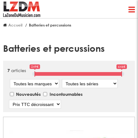
Accueil
Batteries et percussions
Batteries et percussions
249€
646€
articles
7
Marque
Série
Nouveautés
Incontournables
Tri