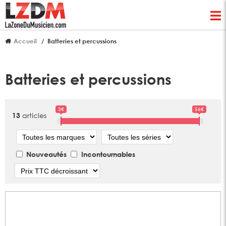
Accueil
Batteries et percussions
Batteries et percussions
3€
56€
articles
13
Marque
Série
Nouveautés
Incontournables
Tri