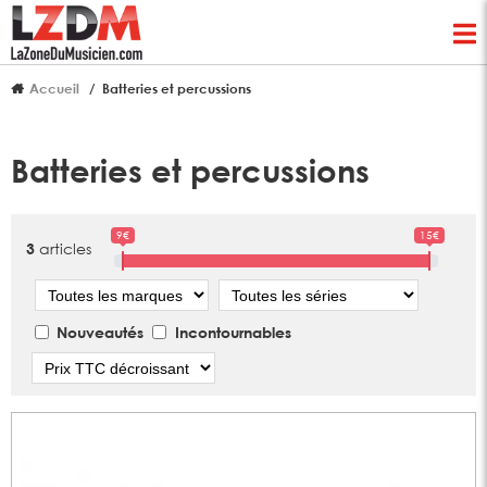
Accueil
Batteries et percussions
Batteries et percussions
9€
15€
articles
3
Marque
Série
Nouveautés
Incontournables
Tri