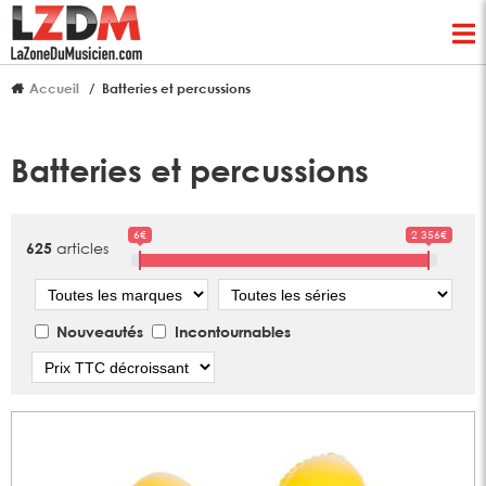
Accueil
Batteries et percussions
Batteries et percussions
6€
2 356€
articles
625
Marque
Série
Nouveautés
Incontournables
Tri