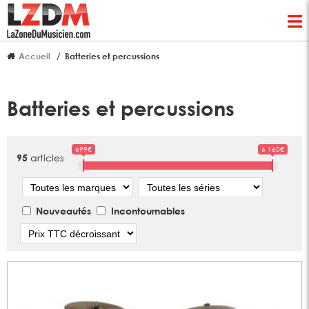
Accueil
Batteries et percussions
Batteries et percussions
699€
6 160€
articles
95
Marque
Série
Nouveautés
Incontournables
Tri