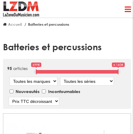
Accueil
Batteries et percussions
Batteries et percussions
699€
6 160€
articles
95
Marque
Série
Nouveautés
Incontournables
Tri