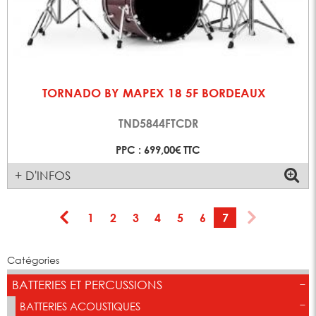
TORNADO BY MAPEX 18 5F BORDEAUX
TND5844FTCDR
PPC : 699,00€ TTC
+ D'INFOS
1
2
3
4
5
6
7
Catégories
BATTERIES ET PERCUSSIONS
BATTERIES ACOUSTIQUES