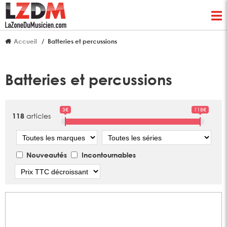
Accueil
Batteries et percussions
Batteries et percussions
3€
118€
articles
118
Marque
Série
Nouveautés
Incontournables
Tri