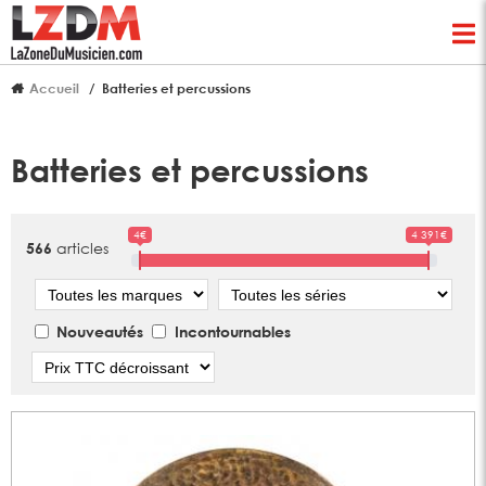
Accueil
Batteries et percussions
Batteries et percussions
4€
4 391€
articles
566
Marque
Série
Nouveautés
Incontournables
Tri