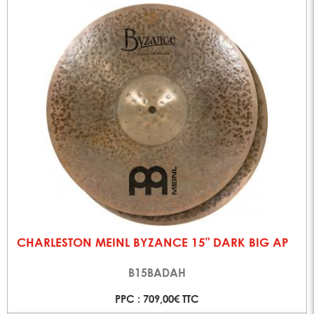
CHARLESTON MEINL BYZANCE 15" DARK BIG AP
B15BADAH
PPC : 709,00€ TTC