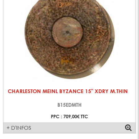
CHARLESTON MEINL BYZANCE 15" XDRY M.THIN
B15EDMTH
PPC : 709,00€ TTC
+ D'INFOS