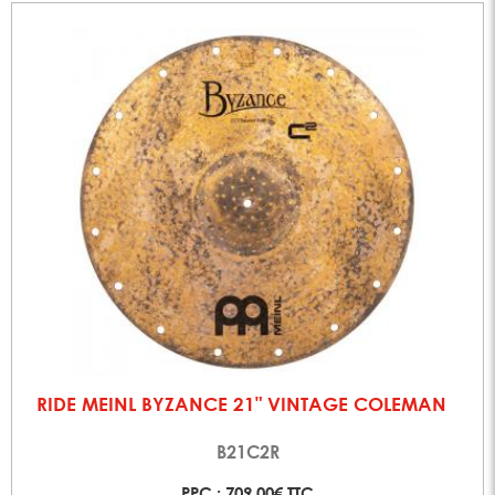
RIDE MEINL BYZANCE 21" VINTAGE COLEMAN
B21C2R
PPC : 709,00€ TTC