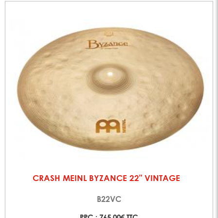
CRASH MEINL BYZANCE 22" VINTAGE
B22VC
PPC : 765,00€ TTC