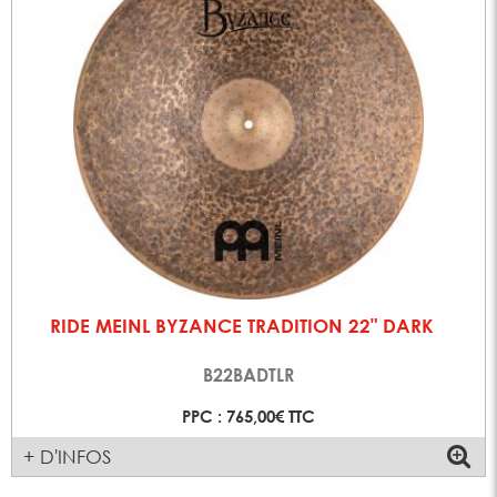
RIDE MEINL BYZANCE TRADITION 22" DARK
B22BADTLR
PPC : 765,00€ TTC
+ D'INFOS