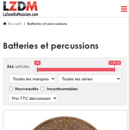
Accueil
Batteries et percussions
Batteries et percussions
4€
4 391€
articles
566
Marque
Série
Nouveautés
Incontournables
Tri