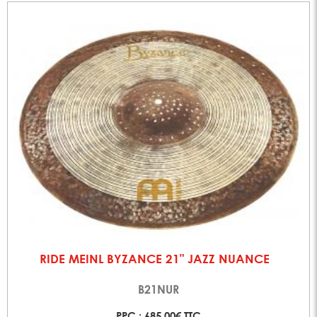
RIDE MEINL BYZANCE 21" JAZZ NUANCE
B21NUR
PPC : 685,00€ TTC