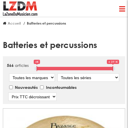
Accueil
Batteries et percussions
Batteries et percussions
4€
4 391€
articles
566
Marque
Série
Nouveautés
Incontournables
Tri