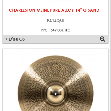
CHARLESTON MEINL PURE ALLOY 14" Q SAND
PA14QSH
PPC : 549,00€ TTC
+ D'INFOS