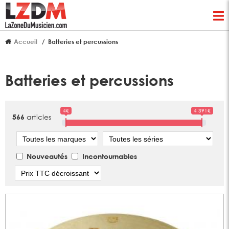
Accueil
Batteries et percussions
Batteries et percussions
4€
4 391€
articles
566
Marque
Série
Nouveautés
Incontournables
Tri