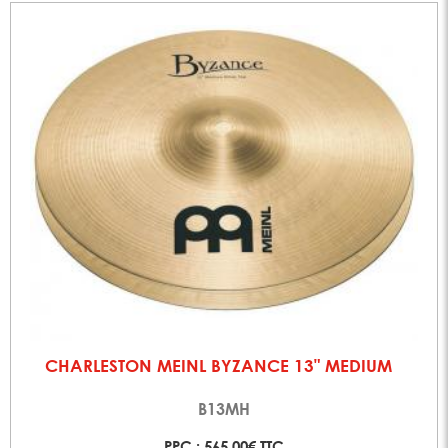
CHARLESTON MEINL BYZANCE 13" MEDIUM
B13MH
PPC : 565,00€ TTC