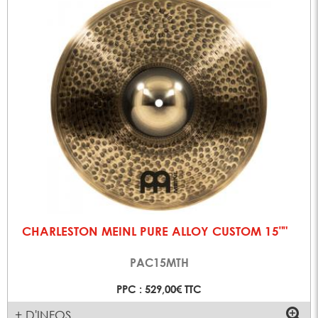
CHARLESTON MEINL PURE ALLOY CUSTOM 15""
PAC15MTH
PPC : 529,00€ TTC
+ D'INFOS